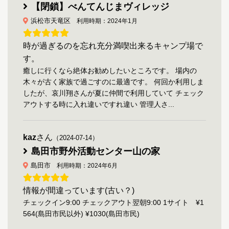
【閉鎖】べんてんじまヴィレッジ
浜松市天竜区
利用時期：2024年1月
時が過ぎるのを忘れ充分満喫出来るキャンプ場で
す。
癒しに行くなら絶体お勧めしたいところです。 場内の
木々が古く家族で過ごすのに最適です。 何回か利用しま
したが、哀川翔さんが夏に仲間で利用していて チェック
アウトする時に入れ違いですれ違い 管理人さ...
kaz
さん
（2024-07-14）
島田市野外活動センター山の家
島田市
利用時期：2024年6月
情報が間違っています(古い？)
チェックイン9:00 チェックアウト翌朝9:00 1サイト ¥1
564(島田市民以外) ¥1030(島田市民)