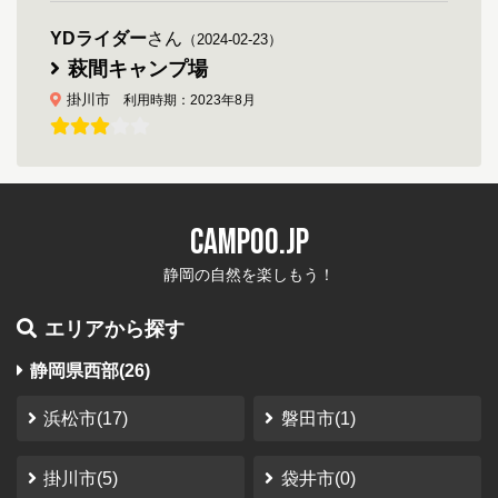
YDライダー
さん
（2024-02-23）
萩間キャンプ場
掛川市
利用時期：2023年8月
通りからキャンプ場の看板もなく超穴場キャンプ
場
現在は汲み取りトイレではなく洋式の簡易水洗トイレに
CAMPOO.JP
なっています 水道も蛇口が二つあるステンレスのシンク
です、すごく劣悪なつもりで行ったので 思っていたより
静岡の自然を楽しもう！
快適でした、秋に行けば栗拾いができるかも Y...
エリアから探す
やなぎ
さん
（2023-10-12）
静岡県西部(26)
南アルプス井川オートキャンプ場
静岡市
利用時期：2023年10月
浜松市(17)
磐田市(1)
秘密の場所
掛川市(5)
袋井市(0)
温泉気持ちいい サイトの大きさが結構違う 他の人と距離