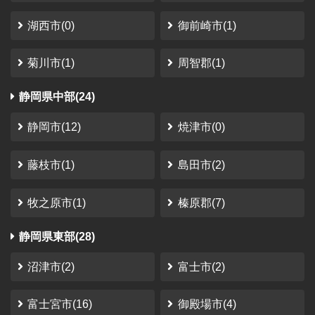
が取れて良い
湖西市(0)
御前崎市(1)
さかっち
さん
（2023-08-11）
菊川市(1)
周智郡(1)
さんかく山 CAMP FIELD
静岡県中部(24)
静岡市
利用時期：2023年1月
静岡市(12)
焼津市(0)
コレからな感じではありましたけど、スタッフさ
んの笑顔とサイトも非常に整備されていたので、
藤枝市(1)
島田市(2)
満足度は非常に高かったです。
金額面 リピートしにくい金額設定と、ソロキャンパーは
ちょっとちょっとって感じたかな。 家族向けに作ってる
牧之原市(1)
榛原郡(7)
と言われればそれまで。 要望 閑散期オフシーズンに、価
格を下げてください。 特にソロキャン...
静岡県東部(28)
沼津市(2)
富士市(2)
富士宮市(16)
御殿場市(4)