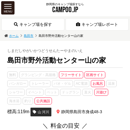
静岡県のキャンプ場探すなら
CAMPOO.JP
MENU
キャンプ場を探す
キャンプ場レポート
ホーム
島田市
島田市野外活動センター山の家
しまだしやがいかつどうせんたーやまのいえ
島田市野外活動センター山の家
無料
グランピング・高規格
フリーサイト
区画サイト
バンガロー
トレーラー
パオ・ゲル
AC電源
お風呂
温泉
シャワー
イベント
ペット
ドッグラン
直火
川遊び
海水浴
釣り
公共施設
標高:119m
静岡県島田市身成48-3
山 河川
料金の目安