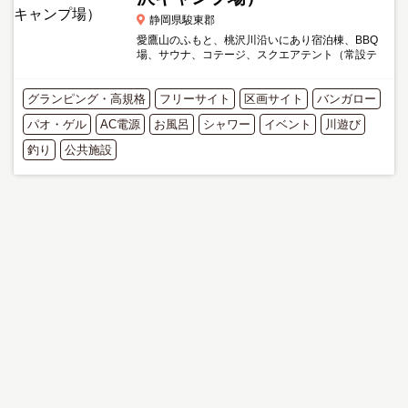
静岡県駿東郡
愛鷹山のふもと、桃沢川沿いにあり宿泊棟、BBQ
場、サウナ、コテージ、スクエアテント（常設テ
ント）、ベビーステーション、工芸村（木工体験
など）などが整備されている長泉町が運営してい
グランピング・高規格
る施設です。 2020年に...
フリーサイト
区画サイト
バンガロー
パオ・ゲル
AC電源
お風呂
シャワー
イベント
川遊び
釣り
公共施設