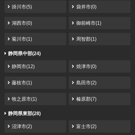
秘密の場所
掛川市(5)
袋井市(0)
温泉気持ちいい サイトの大きさが結構違う 他の人と距離
が取れて良い
湖西市(0)
御前崎市(1)
さかっち
さん
（2023-08-11）
菊川市(1)
周智郡(1)
さんかく山 CAMP FIELD
静岡県中部(24)
静岡市
利用時期：2023年1月
静岡市(12)
焼津市(0)
コレからな感じではありましたけど、スタッフさ
んの笑顔とサイトも非常に整備されていたので、
藤枝市(1)
島田市(2)
満足度は非常に高かったです。
金額面 リピートしにくい金額設定と、ソロキャンパーは
ちょっとちょっとって感じたかな。 家族向けに作ってる
牧之原市(1)
榛原郡(7)
と言われればそれまで。 要望 閑散期オフシーズンに、価
格を下げてください。 特にソロキャン...
静岡県東部(28)
沼津市(2)
富士市(2)