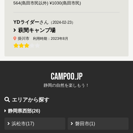
564(島田市民以外) ¥1030(島田市民)
YDライダー
さん
（2024-02-23）
萩間キャンプ場
掛川市
利用時期：2023年8月
通りからキャンプ場の看板もなく超穴場キャンプ
場
現在は汲み取りトイレではなく洋式の簡易水洗トイレに
CAMPOO.JP
なっています 水道も蛇口が二つあるステンレスのシンク
です、すごく劣悪なつもりで行ったので 思っていたより
静岡の自然を楽しもう！
快適でした、秋に行けば栗拾いができるかも Y...
エリアから探す
やなぎ
さん
（2023-10-12）
静岡県西部(26)
南アルプス井川オートキャンプ場
静岡市
利用時期：2023年10月
浜松市(17)
磐田市(1)