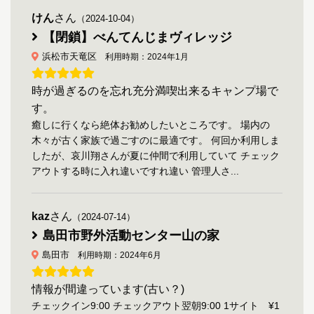
けん
さん
（2024-10-04）
【閉鎖】べんてんじまヴィレッジ
浜松市天竜区
利用時期：2024年1月
時が過ぎるのを忘れ充分満喫出来るキャンプ場で
す。
癒しに行くなら絶体お勧めしたいところです。 場内の
木々が古く家族で過ごすのに最適です。 何回か利用しま
したが、哀川翔さんが夏に仲間で利用していて チェック
アウトする時に入れ違いですれ違い 管理人さ...
kaz
さん
（2024-07-14）
島田市野外活動センター山の家
島田市
利用時期：2024年6月
情報が間違っています(古い？)
チェックイン9:00 チェックアウト翌朝9:00 1サイト ¥1