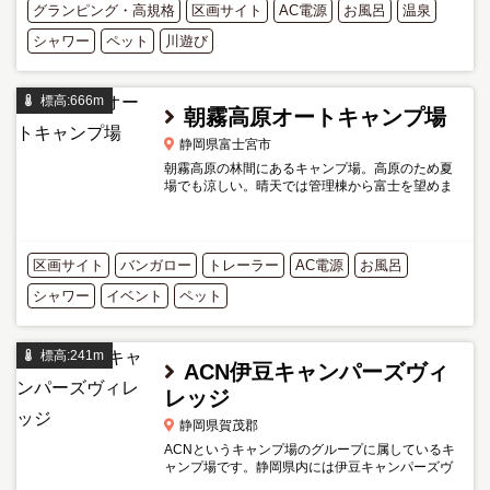
グランピング・高規格
区画サイト
AC電源
お風呂
温泉
シャワー
ペット
川遊び
標高:666m
朝霧高原オートキャンプ場
静岡県富士宮市
朝霧高原の林間にあるキャンプ場。高原のため夏
場でも涼しい。晴天では管理棟から富士を望めま
す。 じゃがいもやサツマイモ掘り、そば打ち、ニ
ジマスつかみ取りなどのイベント（有料）も楽し
めます。
区画サイト
バンガロー
トレーラー
AC電源
お風呂
シャワー
イベント
ペット
標高:241m
ACN伊豆キャンパーズヴィ
レッジ
静岡県賀茂郡
ACNというキャンプ場のグループに属しているキ
ャンプ場です。静岡県内には伊豆キャンパーズヴ
ィレッジの他に西富士オートキャンプ場も加盟さ