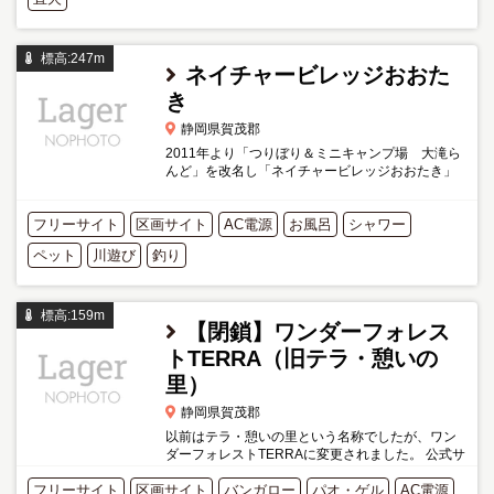
標高:247m
ネイチャービレッジおおた
き
静岡県賀茂郡
2011年より「つりぼり＆ミニキャンプ場 大滝ら
んど」を改名し「ネイチャービレッジおおたき」
となりました。西伊豆で唯一釣堀を併設したキャ
ンプ場。釣堀はブラウントラウト、イワナ、ニジ
フリーサイト
区画サイト
マス。自然との共存を...
AC電源
お風呂
シャワー
ペット
川遊び
釣り
標高:159m
【閉鎖】ワンダーフォレス
トTERRA（旧テラ・憩いの
里）
静岡県賀茂郡
以前はテラ・憩いの里という名称でしたが、ワン
ダーフォレストTERRAに変更されました。 公式サ
イトは閉鎖されていますが、Facebookページは最
フリーサイト
区画サイト
バンガロー
パオ・ゲル
AC電源
新の情報が確認できます。 http://www.teraikoi.co