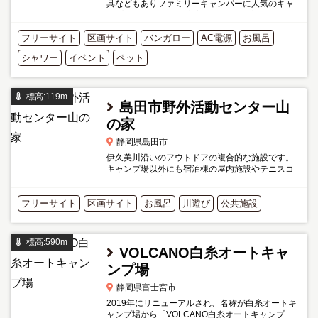
具などもありファミリーキャンパーに人気のキャ
ンプ場です。 かなり充実したキャンプ場で小さい
子供連れにはおすすめ。ただ、キャンプ場の規模
フリーサイト
区画サイト
（広さ）は小さめで...
バンガロー
AC電源
お風呂
シャワー
イベント
ペット
標高:119m
島田市野外活動センター山
の家
静岡県島田市
伊久美川沿いのアウトドアの複合的な施設です。
キャンプ場以外にも宿泊棟の屋内施設やテニスコ
ートなど、合宿・研修にも利用できます。常設テ
ントも利用可能です。 キャンプはオートキャンプ
フリーサイト
区画サイト
ではなく、駐車場に...
お風呂
川遊び
公共施設
標高:590m
VOLCANO白糸オートキャ
ンプ場
静岡県富士宮市
2019年にリニューアルされ、名称が白糸オートキ
ャンプ場から「VOLCANO白糸オートキャンプ