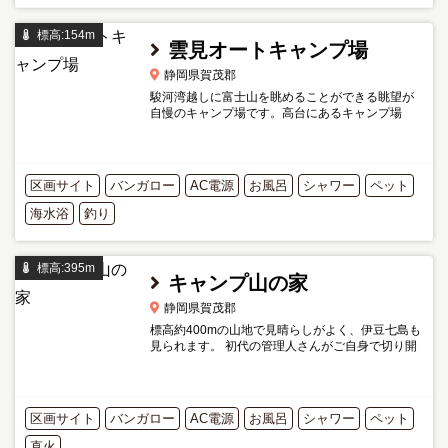
標高:154m
雲見オートキャンプ場
静岡県賀茂郡
駿河湾越しに富士山を眺めることができる眺望が
自慢のキャンプ場です。高台にあるキャンプ場
で、松崎町の海水浴場にも近く、商店やコンビニ
もある便利な立地です。 入浴施設（利用料込み）
もあり、炊事場もお湯...
区画サイト
バンガロー
AC電源
お風呂
シャワー
ペット
海水浴
釣り
標高:395m
キャンプ山の家
静岡県賀茂郡
標高約400mの山地で見晴らしがよく、伊豆七島も
見られます。 初代の管理人さんがご自身で切り開
いた素朴で自然溢れるキャンプ場です。現在は2代
目の管理人さんが運営されています。 サイトによ
っては直火が可能...
区画サイト
バンガロー
AC電源
お風呂
シャワー
ペット
直火