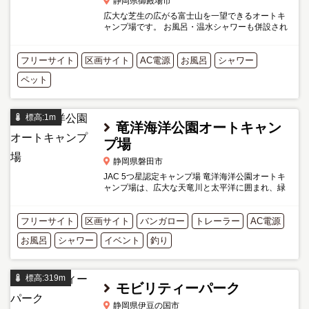
静岡県御殿場市
広大な芝生の広がる富士山を一望できるオートキ
ャンプ場です。 お風呂・温水シャワーも併設され
利用料込みなのもうれしい。 予約はメールのみで
すので、公式サイトの予約方法をよくご確認くだ
フリーサイト
区画サイト
さい。
AC電源
お風呂
シャワー
ペット
標高:1m
竜洋海洋公園オートキャン
プ場
静岡県磐田市
JAC 5つ星認定キャンプ場 竜洋海洋公園オートキ
ャンプ場は、広大な天竜川と太平洋に囲まれ、緑
の芝生の綺麗な南国の高級リゾート地のようで
す。 温泉・自然探索・スポーツ・地場産品販売・
フリーサイト
区画サイト
昆虫公園・カヌー・貸...
バンガロー
トレーラー
AC電源
お風呂
シャワー
イベント
釣り
標高:319m
モビリティーパーク
静岡県伊豆の国市