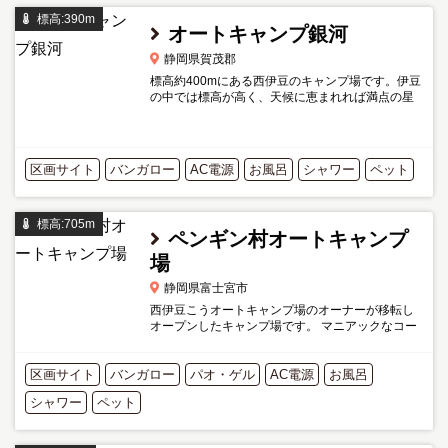
標高:390m
オートキャンプ銀河
静岡県賀茂郡
標高約400mにある西伊豆のキャンプ場です。伊豆
の中では標高が高く、天候に恵まれれば満点の星
空を楽しめます。 炊事場にはお湯の設備があるた
め、冬場のキャンプも快適です。 名物の五右衛門
風呂も貸切可能（...
区画サイト
バンガロー
AC電源
お風呂
シャワー
ペット
標高:705m
ペンギン村オートキャンプ
場
静岡県富士宮市
西伊豆こうオートキャンプ場のオーナーが移転し
オープンしたキャンプ場です。 マニアックなコー
ルマンランタンを展示してるのでの有名です。CO
C（Coleman Outdoor Club）の会場にもなりま
区画サイト
バンガロー
す。 テントサイトが10...
パオ・ゲル
AC電源
お風呂
シャワー
ペット