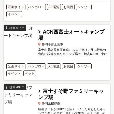
れています。 残念ですが2020年はコロナウィルス
区画サイト
バンガロー
の影響で休業されてい...
AC電源
お風呂
シャワー
イベント
標高:615m
ACN西富士オートキャンプ
場
静岡県富士宮市
富士山麓朝霧高原南端にある10万坪に及ぶ野鳥の
森内に設備されたキャンプ場で、標高600m、東に
富士山、西に天子ヶ岳が望まれ、中央を清らかな
芝川が流れている。県道414号線沿いで交通便利に
区画サイト
バンガロー
もかかわらず、静かな...
AC電源
お風呂
シャワー
イベント
ペット
標高:491m
富士すそ野ファミリーキャ
ンプ場
静岡県裾野市
区画サイトが200m2と広く、ゆったりとしたキャ
ンプが楽しめます。美しい芝生のサイトが楽しめ