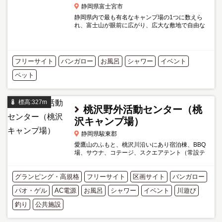
静岡県富士宮市
静岡県内で最も有名なキャンプ場の1つに数えら
れ、富士山が眼前に広がり、広大な敷地で自由な
キャンプが楽します。 様々なキャンプ・アウトド
アイベントに使用されるキャンプ場でもありま
す。 料金は2019年に一...
フリーサイト
バンガロー
お風呂
シャワー
イベント
ペット
標高:327m
桃沢野外活動センター（桃
沢キャンプ場）
静岡県駿東郡
愛鷹山のふもと、桃沢川沿いにあり宿泊棟、BBQ
場、サウナ、コテージ、スクエアテント（常設テ
ント）、ベビーステーション、工芸村（木工体験
など）などが整備されている長泉町が運営してい
グランピング・高規格
る施設です。 2020年に...
フリーサイト
区画サイト
バンガロー
パオ・ゲル
AC電源
お風呂
シャワー
イベント
川遊び
釣り
公共施設