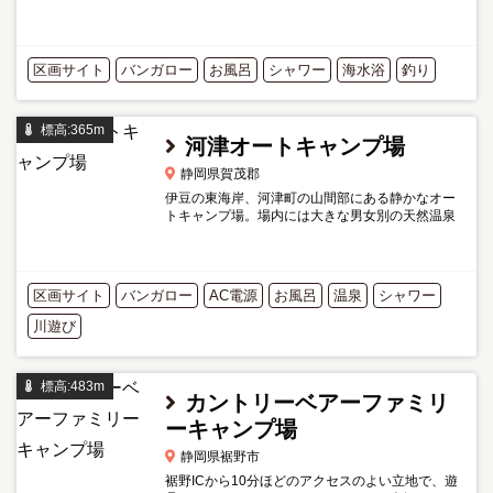
グや、海釣り目的、キャンプ慣れした方向けで、
間違ってもファミリーキャンプのつもりで訪問し
ないようにしましょ...
区画サイト
バンガロー
お風呂
シャワー
海水浴
釣り
標高:365m
河津オートキャンプ場
静岡県賀茂郡
伊豆の東海岸、河津町の山間部にある静かなオー
トキャンプ場。場内には大きな男女別の天然温泉
露天風呂と清潔な施設が自慢。 非常に施設が充実
していますので、はじめてのキャンプにもおすす
めの施設です。 電...
区画サイト
バンガロー
AC電源
お風呂
温泉
シャワー
川遊び
標高:483m
カントリーベアーファミリ
ーキャンプ場
静岡県裾野市
裾野ICから10分ほどのアクセスのよい立地で、遊