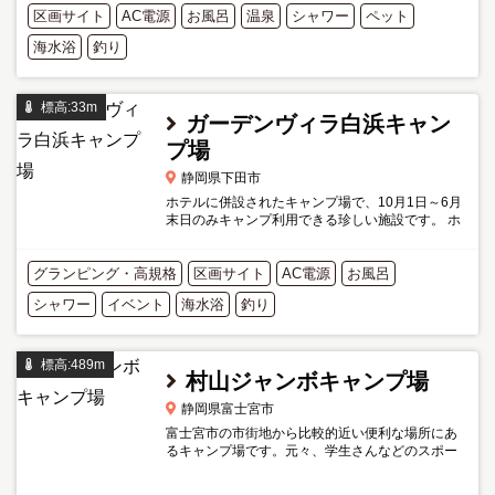
区画サイト
AC電源
州灘に位置する日帰り...
お風呂
温泉
シャワー
ペット
海水浴
釣り
標高:33m
ガーデンヴィラ白浜キャン
プ場
静岡県下田市
ホテルに併設されたキャンプ場で、10月1日～6月
末日のみキャンプ利用できる珍しい施設です。 ホ
テル+キャンプという新しい楽しみ方ができ、野外
が苦手な女性やお子さんはホテル、男性はテント
グランピング・高規格
泊といった利用がで...
区画サイト
AC電源
お風呂
シャワー
イベント
海水浴
釣り
標高:489m
村山ジャンボキャンプ場
静岡県富士宮市
富士宮市の市街地から比較的近い便利な場所にあ
るキャンプ場です。元々、学生さんなどのスポー
ツ合宿等の利用に適した施設ですが、2021年6月
よりキャンプ場も併設されています。 世界遺産の