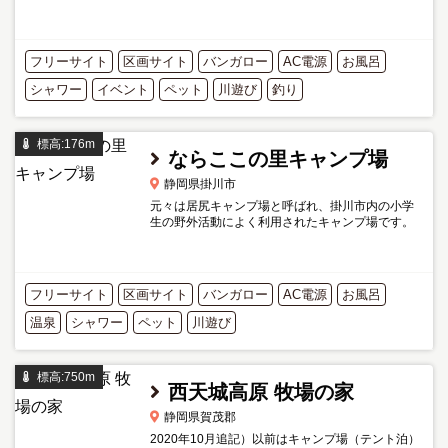
親水公園で水遊びも楽しめます。 入浴施設が併設
され大人300円、子供200円で利用できるのもうれ
しい。 浜松市街...
フリーサイト
区画サイト
バンガロー
AC電源
お風呂
シャワー
イベント
ペット
川遊び
釣り
標高:176m
ならここの里キャンプ場
静岡県掛川市
元々は居尻キャンプ場と呼ばれ、掛川市内の小学
生の野外活動によく利用されたキャンプ場です。
近年は併設の温泉「ならここの湯」とともに遠州
地域で人気のあるキャンプ場です。 緑の森と清流
に囲まれた、快適...
フリーサイト
区画サイト
バンガロー
AC電源
お風呂
温泉
シャワー
ペット
川遊び
標高:750m
西天城高原 牧場の家
静岡県賀茂郡
2020年10月追記）以前はキャンプ場（テント泊）