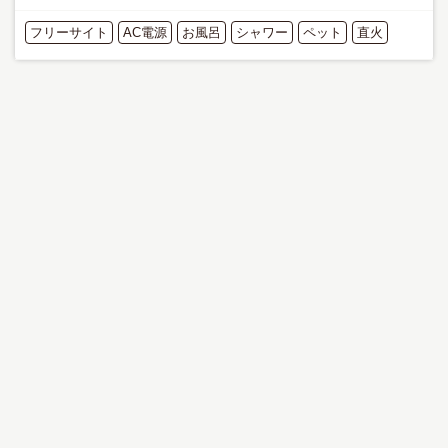
構成資産である村山浅...
フリーサイト
AC電源
お風呂
シャワー
ペット
直火