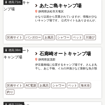
標高:71m
あたご島キャンプ場
静岡県浜松市天竜区
かなり以前から営業されていますが、情報が少な
いキャンプ場です。 公式サイトもありませんが、
Facebookページが公式に管理されています。
区画サイト
バンガロー
お風呂
シャワー
ペット
川遊び
標高:38m
石廊崎オートキャンプ場
静岡県賀茂郡
伊豆最南端に位置するキャンプ場です。さんま丸
干し、あじ干物、イカの沖漬けなど新鮮な魚介類
も販売されています。 管理人さんが常駐ですの
で、安心感があります。
区画サイト
AC電源
お風呂
シャワー
ペット
海水浴
釣り
標高:210m