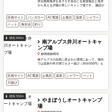
伊豆西南海岸を見下ろす高台にる展望風呂と海岸
から見える夕陽が美しいキャンプ場です。 施設が
非常に丁寧に管理されているので、女性やお子さ
んも安心して利用できます。 区画料が細かく設定
区画サイト
バンガロー
されていますので...
AC電源
お風呂
温泉
シャワー
ペット
海水浴
釣り
標高:666m
南アルプス井川オートキャ
ンプ場
静岡県静岡市
南アルプスの自然に恵まれた環境にあって、場内
では温泉や井川湖でカヌー遊び（30分500円）も
できる充実施設のキャンプ場。 キャンプ場前の大
井川は川ではなく、ダムのため釣りは不可。温泉
区画サイト
AC電源
は泉質は抜群ですが設...
お風呂
温泉
シャワー
ペット
川遊び
標高:550m
やまぼうしオートキャンプ
場