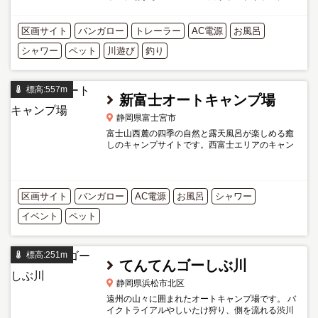
場」に変更になりました。 富士山を眺めながらの
キャンプがで、また芝川で川遊びやマス釣りも楽
区画サイト
バンガロー
しめます。 入浴施設も併...
トレーラー
AC電源
お風呂
シャワー
ペット
川遊び
釣り
標高:557m
新富士オートキャンプ場
静岡県富士宮市
富士山西麓の四季の自然と露天風呂が楽しめる癒
しのキャンプサイトです。西富士エリアのキャン
プ場で通年営業しています。 1年を通して様々ま
イベントも開催され、場内には露天風呂も併設さ
れています。 以前は...
区画サイト
バンガロー
AC電源
お風呂
シャワー
イベント
ペット
標高:251m
てんてんゴーしぶ川
静岡県浜松市北区
遠州の山々に囲まれたオートキャンプ場です。 バ
イクトライアルやしいたけ狩り、側を流れる渋川