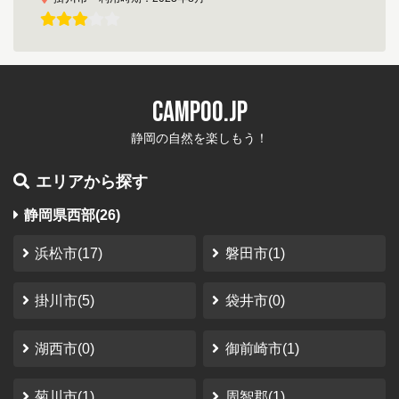
通りからキャンプ場の看板もなく超穴場キャンプ
場
現在は汲み取りトイレではなく洋式の簡易水洗トイレに
CAMPOO.JP
なっています 水道も蛇口が二つあるステンレスのシンク
です、すごく劣悪なつもりで行ったので 思っていたより
静岡の自然を楽しもう！
快適でした、秋に行けば栗拾いができるかも Y...
エリアから探す
やなぎ
さん
（2023-10-12）
静岡県西部(26)
南アルプス井川オートキャンプ場
静岡市
利用時期：2023年10月
浜松市(17)
磐田市(1)
秘密の場所
掛川市(5)
袋井市(0)
温泉気持ちいい サイトの大きさが結構違う 他の人と距離
が取れて良い
湖西市(0)
御前崎市(1)
さかっち
さん
（2023-08-11）
菊川市(1)
周智郡(1)