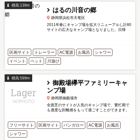
標高:139m
はるの川音の郷
静岡県浜松市天竜区
2011年春にキャンプ場を拡大リニューアルし計80
サイトの広大なキャンプ場となりました。日帰
り・BBQのご利用も大歓迎です。 隣接する熊切川
で川遊びができ、愛犬家向けのドッグランサイト
も人気です。 袋井市の...
区画サイト
トレーラー
AC電源
お風呂
シャワー
イベント
ペット
川遊び
標高:599m
御殿場欅平ファミリーキャ
ンプ場
静岡県御殿場市
全面芝のサイトが人気のキャンプ場で、繁忙期で
も適度な距離感をもって過ごすことができます。
併設の家族風呂は利用料に含まれているのがうれ
しい。オーナーご夫妻のお人柄も人気。 富士山の
フリーサイト
区画サイト
眺望を芝のサイト...
バンガロー
AC電源
お風呂
シャワー