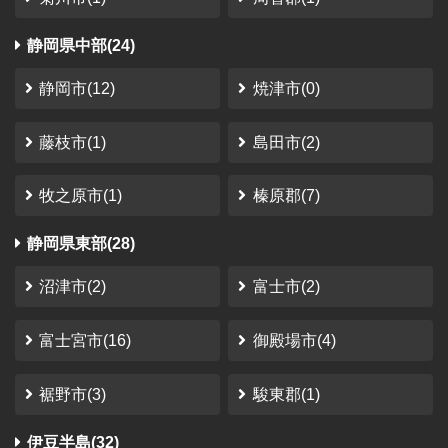
さんかく山 CAMP FIELD
静岡県中部(24)
静岡市
利用時期：2023年1月
静岡市(12)
焼津市(0)
コレからな感じではありましたけど、スタッフさ
んの笑顔とサイトも非常に整備されていたので、
藤枝市(1)
島田市(2)
満足度は非常に高かったです。
金額面 リピートしにくい金額設定と、ソロキャンパーは
ちょっとちょっとって感じたかな。 家族向けに作ってる
牧之原市(1)
榛原郡(7)
と言われればそれまで。 要望 閑散期オフシーズンに、価
格を下げてください。 特にソロキャン...
静岡県東部(28)
沼津市(2)
富士市(2)
富士宮市(16)
御殿場市(4)
裾野市(3)
駿東郡(1)
伊豆半島(32)