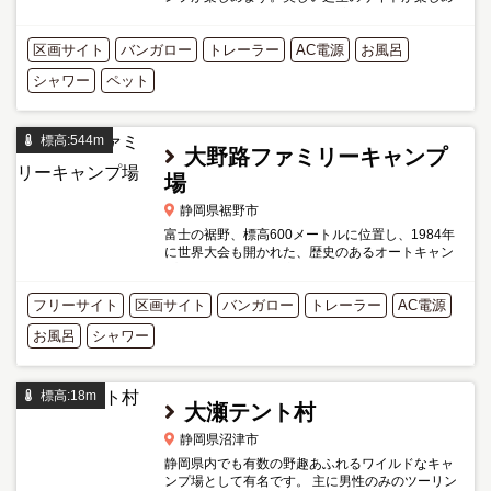
ます。 以前はバンガローなど宿泊施設がありまし
たが、現在は撤去されているようです。
区画サイト
バンガロー
トレーラー
AC電源
お風呂
シャワー
ペット
標高:544m
大野路ファミリーキャンプ
場
静岡県裾野市
富士の裾野、標高600メートルに位置し、1984年
に世界大会も開かれた、歴史のあるオートキャン
プ場です。国内一の広さを誇り、全面芝生のサイ
トからは、正面に雄大な富士の姿を眺めることが
フリーサイト
区画サイト
できます。 場内には男...
バンガロー
トレーラー
AC電源
お風呂
シャワー
標高:18m
大瀬テント村
静岡県沼津市
静岡県内でも有数の野趣あふれるワイルドなキャ
ンプ場として有名です。 主に男性のみのツーリン