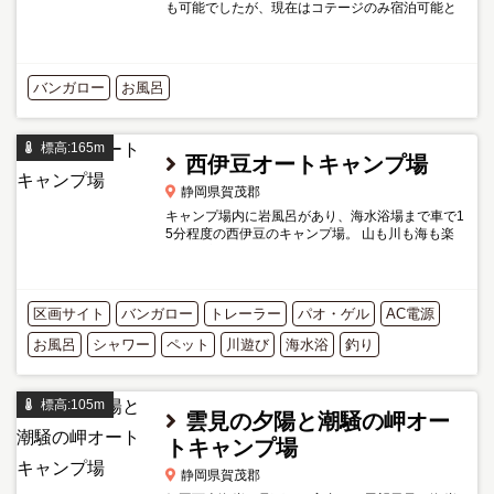
も可能でしたが、現在はコテージのみ宿泊可能と
のことです。電話確認済。 平成18年に完成した大
型遊具（モーモーキッズランド）の敷地内にある
眺望が自慢のキャン...
バンガロー
お風呂
標高:165m
西伊豆オートキャンプ場
静岡県賀茂郡
キャンプ場内に岩風呂があり、海水浴場まで車で1
5分程度の西伊豆のキャンプ場。 山も川も海も楽
しめる立地です。 地面が固めなので金属製のペグ
は必須。 管理人さん（女性）がとても親切で評判
の良いキャンプ...
区画サイト
バンガロー
トレーラー
パオ・ゲル
AC電源
お風呂
シャワー
ペット
川遊び
海水浴
釣り
標高:105m
雲見の夕陽と潮騒の岬オー
トキャンプ場
静岡県賀茂郡