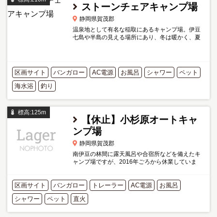
ストーンチェアキャンプ場
静岡県賀茂郡
温泉地として有名な稲取にあるキャンプ場。伊豆
七島や半島の見える場所にあり、冬は暖かく、夏
は海水浴を楽しめる。
区画サイト
バンガロー
AC電源
お風呂
シャワー
ペット
海水浴
釣り
標高:125m
【休止】小杉原オートキャ
ンプ場
静岡県賀茂郡
南伊豆の林間に露天風呂や合宿所などを備えたキ
ャンプ場ですが、2016年ごろから休業していま
す。施設がしっかりしていますのでリニューアル
またはオーナーチェンジで復活される可能性があ
区画サイト
バンガロー
ります。 公式サイトも...
トレーラー
AC電源
お風呂
シャワー
ペット
直火