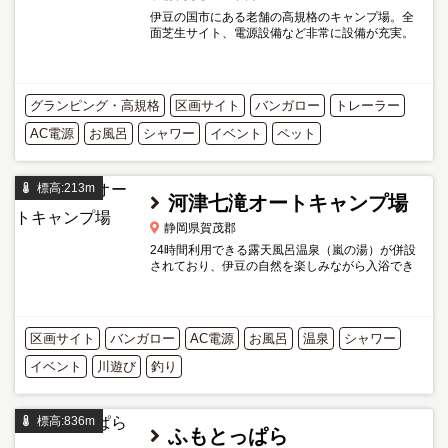
伊豆の国市にある老舗の高規格のキャンプ場。全
面芝生サイト、電源設備など非常に設備が充実。
有料でカヌー体験も楽しめます。入浴は利用料込
みの展望風呂（17:00～22:00）を併設していま
す。
グランピング・高規格
区画サイト
バンガロー
トレーラー
AC電源
お風呂
シャワー
イベント
ペット
標高:213m
河津七滝オートキャンプ場
静岡県賀茂郡
24時間利用できる露天風呂温泉（嵐の湯）が併設
されており、伊豆の自然を楽しみながら入浴でき
ます。温泉は利用料に含まれています。 キャンプ
サイトは第1キャンプ場と第2キャンプ場に分かれ
ており、オートサイ...
区画サイト
バンガロー
AC電源
お風呂
温泉
シャワー
イベント
川遊び
釣り
標高:836m
ふもとっぱら