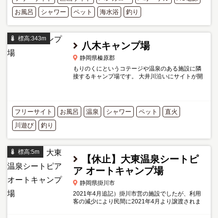
m/
お風呂
シャワー
ペット
海水浴
釣り
標高:343m
八木キャンプ場
静岡県榛原郡
もりのくにというコテージや温泉のある施設に隣
接するキャンプ場です。 大井川沿いにサイトが開
けており、河原のサイトと一段上がったエリアが
選べます。 かなり自由なキャンプ場なので、管理
人さんが不在の場...
フリーサイト
お風呂
温泉
シャワー
ペット
直火
川遊び
釣り
標高:5m
【休止】大東温泉シートピ
ア オートキャンプ場
静岡県掛川市
2021年4月追記）掛川市営の施設でしたが、利用
客の減少により民間に2021年4月より譲渡されま
した。施設のリニューアルのため、キャンプ場は
休業しています。リニューアル後に期待です。 遠