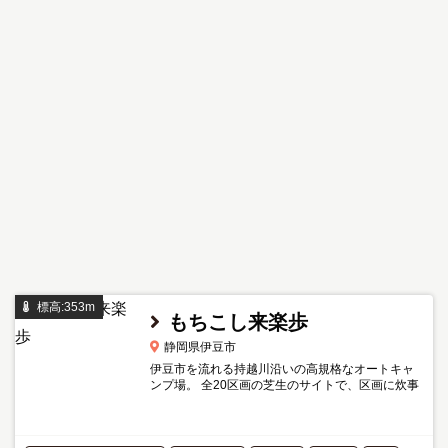
標高:353m
もちこし来楽歩
静岡県伊豆市
伊豆市を流れる持越川沿いの高規格なオートキャ
ンプ場。 全20区画の芝生のサイトで、区画に炊事
場やAC電源（別料金）が設置されています。 キャ
ンプ場内にテニスコートもあり。 残念ながら併設
の温泉は休止中...