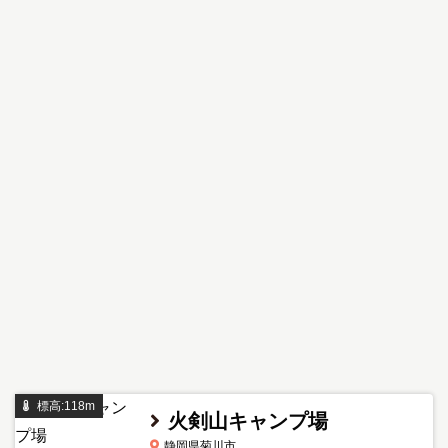
標高:118m
火剣山キャンプ場
静岡県菊川市