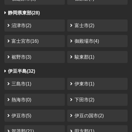
と言われればそれまで。 要望 閑散期オフシーズンに、価
格を下げてください。 特にソロキャン...
静岡県東部(28)
沼津市(2)
富士市(2)
富士宮市(16)
御殿場市(4)
裾野市(3)
駿東郡(1)
伊豆半島(32)
三島市(1)
伊東市(1)
熱海市(0)
下田市(2)
伊豆市(5)
伊豆の国市(2)
賀茂郡(21)
田方郡(1)