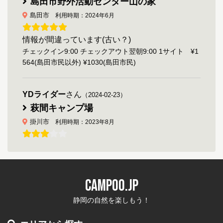
島田市野外活動センター山の家
島田市
利用時期：2024年6月
情報が間違っています(古い？)
チェックイン9:00 チェックアウト翌朝9:00 1サイト ¥1
564(島田市民以外) ¥1030(島田市民)
YDライダー
さん
（2024-02-23）
萩間キャンプ場
掛川市
利用時期：2023年8月
通りからキャンプ場の看板もなく超穴場キャンプ
場
現在は汲み取りトイレではなく洋式の簡易水洗トイレに
CAMPOO.JP
なっています 水道も蛇口が二つあるステンレスのシンク
です、すごく劣悪なつもりで行ったので 思っていたより
静岡の自然を楽しもう！
快適でした、秋に行けば栗拾いができるかも Y...