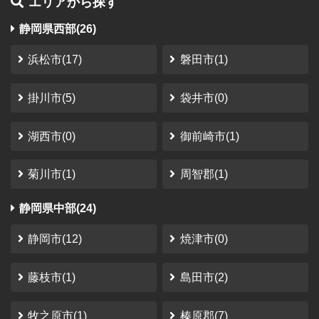
エリアから探す
やなぎ
さん
（2023-10-12）
静岡県西部(26)
南アルプス井川オートキャンプ場
静岡市
利用時期：2023年10月
浜松市(17)
磐田市(1)
秘密の場所
掛川市(5)
袋井市(0)
温泉気持ちいい サイトの大きさが結構違う 他の人と距離
が取れて良い
湖西市(0)
御前崎市(1)
さかっち
さん
（2023-08-11）
菊川市(1)
周智郡(1)
さんかく山 CAMP FIELD
静岡県中部(24)
静岡市
利用時期：2023年1月
静岡市(12)
焼津市(0)
コレからな感じではありましたけど、スタッフさ
んの笑顔とサイトも非常に整備されていたので、
藤枝市(1)
島田市(2)
満足度は非常に高かったです。
金額面 リピートしにくい金額設定と、ソロキャンパーは
ちょっとちょっとって感じたかな。 家族向けに作ってる
牧之原市(1)
榛原郡(7)