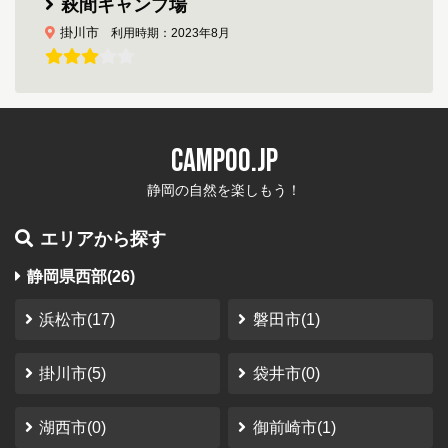
萩間キャンプ場
掛川市
利用時期：2023年8月
通りからキャンプ場の看板もなく超穴場キャンプ
場
現在は汲み取りトイレではなく洋式の簡易水洗トイレに
CAMPOO.JP
なっています 水道も蛇口が二つあるステンレスのシンク
です、すごく劣悪なつもりで行ったので 思っていたより
静岡の自然を楽しもう！
快適でした、秋に行けば栗拾いができるかも Y...
エリアから探す
やなぎ
さん
（2023-10-12）
静岡県西部(26)
南アルプス井川オートキャンプ場
静岡市
利用時期：2023年10月
浜松市(17)
磐田市(1)
秘密の場所
掛川市(5)
袋井市(0)
温泉気持ちいい サイトの大きさが結構違う 他の人と距離
が取れて良い
湖西市(0)
御前崎市(1)