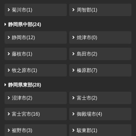
さかっち
さん
（2023-08-11）
菊川市(1)
周智郡(1)
さんかく山 CAMP FIELD
静岡県中部(24)
静岡市
利用時期：2023年1月
静岡市(12)
焼津市(0)
コレからな感じではありましたけど、スタッフさ
んの笑顔とサイトも非常に整備されていたので、
藤枝市(1)
島田市(2)
満足度は非常に高かったです。
金額面 リピートしにくい金額設定と、ソロキャンパーは
ちょっとちょっとって感じたかな。 家族向けに作ってる
牧之原市(1)
榛原郡(7)
と言われればそれまで。 要望 閑散期オフシーズンに、価
格を下げてください。 特にソロキャン...
静岡県東部(28)
沼津市(2)
富士市(2)
富士宮市(16)
御殿場市(4)
裾野市(3)
駿東郡(1)