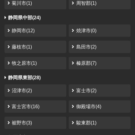
さかっち
さん
（2023-08-11）
菊川市(1)
周智郡(1)
さんかく山 CAMP FIELD
静岡県中部(24)
静岡市
利用時期：2023年1月
静岡市(12)
焼津市(0)
コレからな感じではありましたけど、スタッフさ
んの笑顔とサイトも非常に整備されていたので、
藤枝市(1)
島田市(2)
満足度は非常に高かったです。
金額面 リピートしにくい金額設定と、ソロキャンパーは
ちょっとちょっとって感じたかな。 家族向けに作ってる
牧之原市(1)
榛原郡(7)
と言われればそれまで。 要望 閑散期オフシーズンに、価
格を下げてください。 特にソロキャン...
静岡県東部(28)
沼津市(2)
富士市(2)
富士宮市(16)
御殿場市(4)
裾野市(3)
駿東郡(1)