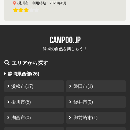
掛川市
利用時期：2023年8月
通りからキャンプ場の看板もなく超穴場キャンプ
場
現在は汲み取りトイレではなく洋式の簡易水洗トイレに
CAMPOO.JP
なっています 水道も蛇口が二つあるステンレスのシンク
です、すごく劣悪なつもりで行ったので 思っていたより
静岡の自然を楽しもう！
快適でした、秋に行けば栗拾いができるかも Y...
エリアから探す
やなぎ
さん
（2023-10-12）
静岡県西部(26)
南アルプス井川オートキャンプ場
静岡市
利用時期：2023年10月
浜松市(17)
磐田市(1)
秘密の場所
掛川市(5)
袋井市(0)
温泉気持ちいい サイトの大きさが結構違う 他の人と距離
が取れて良い
湖西市(0)
御前崎市(1)