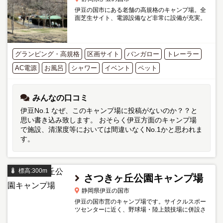
伊豆の国市にある老舗の高規格のキャンプ場。全
面芝生サイト、電源設備など非常に設備が充実。
有料でカヌー体験も楽しめます。入浴は利用料込
みの展望風呂（17:00～22:00）を併設していま
す。
グランピング・高規格
区画サイト
バンガロー
トレーラー
AC電源
お風呂
シャワー
イベント
ペット
みんなの口コミ
伊豆No.1 なぜ、このキャンプ場に投稿がないのか？？と
思い書き込み致します。 おそらく伊豆方面のキャンプ場
で施設、清潔度等においては間違いなくNo.1かと思われま
す。
標高:300m
さつきヶ丘公園キャンプ場
静岡県伊豆の国市
伊豆の国市営のキャンプ場です。サイクルスポー
ツセンターに近く、野球場・陸上競技場に併設さ
れています。 トイレと炊事場以外の施設はありま