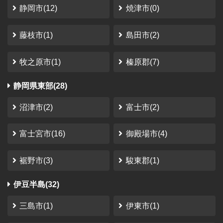
静岡市(12)
焼津市(0)
コレからな感じではありましたけど、スタッフさ
んの笑顔とサイトも非常に整備されていたので、
藤枝市(1)
島田市(2)
満足度は非常に高かったです。
金額面 リピートしにくい金額設定と、ソロキャンパーは
ちょっとちょっとって感じたかな。 家族向けに作ってる
牧之原市(1)
榛原郡(7)
と言われればそれまで。 要望 閑散期オフシーズンに、価
格を下げてください。 特にソロキャン...
静岡県東部(28)
沼津市(2)
富士市(2)
富士宮市(16)
御殿場市(4)
裾野市(3)
駿東郡(1)
伊豆半島(32)
三島市(1)
伊東市(1)