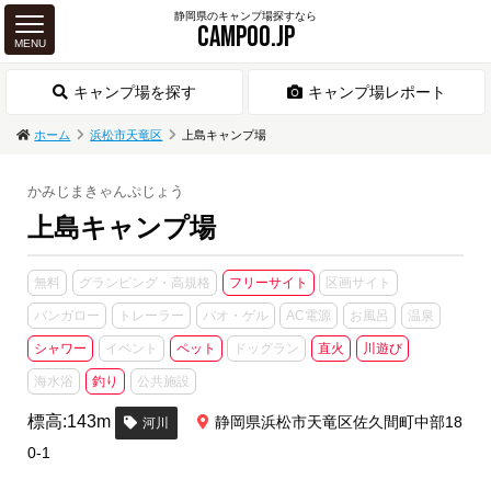
静岡県のキャンプ場探すなら
CAMPOO.JP
MENU
キャンプ場を探す
キャンプ場レポート
ホーム
浜松市天竜区
上島キャンプ場
かみじまきゃんぷじょう
上島キャンプ場
無料
グランピング・高規格
フリーサイト
区画サイト
バンガロー
トレーラー
パオ・ゲル
AC電源
お風呂
温泉
シャワー
イベント
ペット
ドッグラン
直火
川遊び
海水浴
釣り
公共施設
標高:143m
静岡県浜松市天竜区佐久間町中部18
河川
0-1