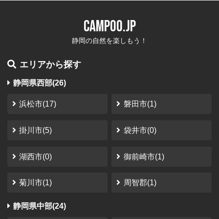
現在は汲み取りトイレではなく洋式の簡易水洗トイレに
CAMPOO.JP
なっています 水道も蛇口が二つあるステンレスのシンク
です、すごく劣悪なつもりで行ったので 思っていたより
静岡の自然を楽しもう！
快適でした、秋に行けば栗拾いができるかも Y...
エリアから探す
やなぎ
さん
（2023-10-12）
静岡県西部(26)
南アルプス井川オートキャンプ場
静岡市
利用時期：2023年10月
浜松市(17)
磐田市(1)
秘密の場所
掛川市(5)
袋井市(0)
温泉気持ちいい サイトの大きさが結構違う 他の人と距離
が取れて良い
湖西市(0)
御前崎市(1)
さかっち
さん
（2023-08-11）
菊川市(1)
周智郡(1)
さんかく山 CAMP FIELD
静岡県中部(24)
静岡市
利用時期：2023年1月